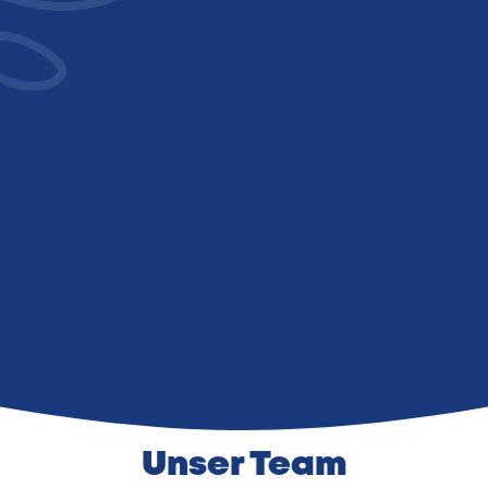
Operation oder Unfall
Sollten Sie nach einer Operation oder
einem Unfall im Alltag eingeschränkt
sein, steht Ihnen ebenfalls Hilfe zu.
Unser Team