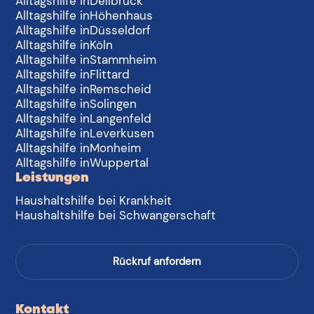
Alltagshilfe in
Dellbrück
Alltagshilfe in
Höhenhaus
Alltagshilfe in
Düsseldorf
Alltagshilfe in
Köln
Alltagshilfe in
Stammheim
Alltagshilfe in
Flittard
Alltagshilfe in
Remscheid
Alltagshilfe in
Solingen
Alltagshilfe in
Langenfeld
Alltagshilfe in
Leverkusen
Alltagshilfe in
Monheim
Alltagshilfe in
Wuppertal
Leistungen
Haushaltshilfe bei Krankheit
Haushaltshilfe bei Schwangerschaft
Rückruf anfordern
Kontakt