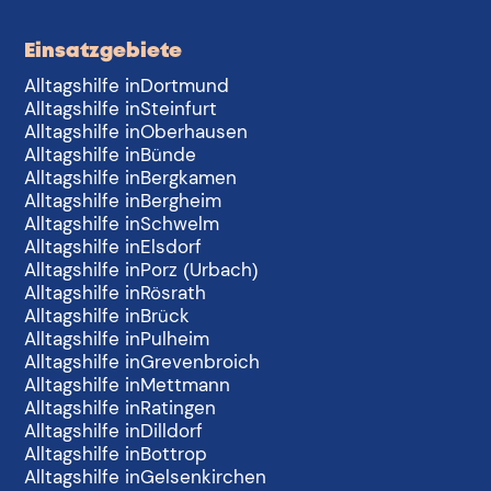
Einsatzgebiete
Alltagshilfe in
Dortmund
Alltagshilfe in
Steinfurt
Alltagshilfe in
Oberhausen
Alltagshilfe in
Bünde
Alltagshilfe in
Bergkamen
Alltagshilfe in
Bergheim
Alltagshilfe in
Schwelm
Alltagshilfe in
Elsdorf
Alltagshilfe in
Porz (Urbach)
Alltagshilfe in
Rösrath
Alltagshilfe in
Brück
Alltagshilfe in
Pulheim
Alltagshilfe in
Grevenbroich
Alltagshilfe in
Mettmann
Alltagshilfe in
Ratingen
Alltagshilfe in
Dilldorf
Alltagshilfe in
Bottrop
Alltagshilfe in
Gelsenkirchen