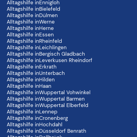
Alltagshilfe in
Ennigloh
Alltagshilfe in
Bielefeld
Alltagshilfe in
Dülmen
Alltagshilfe in
Werne
Alltagshilfe in
Herne
Alltagshilfe in
Essen
Alltagshilfe in
Rheinfeld
Alltagshilfe in
Leichlingen
Alltagshilfe in
Bergisch Gladbach
Alltagshilfe in
Leverkusen Rheindorf
Alltagshilfe in
Erkrath
Alltagshilfe in
Unterbach
Alltagshilfe in
Hilden
Alltagshilfe in
Haan
Alltagshilfe in
Wuppertal Vohwinkel
Alltagshilfe in
Wuppertal Barmen
Alltagshilfe in
Wuppertal Elberfeld
Alltagshilfe in
Lennep
Alltagshilfe in
Cronenberg
Alltagshilfe in
Hochdahl
Alltagshilfe in
Düsseldorf Benrath