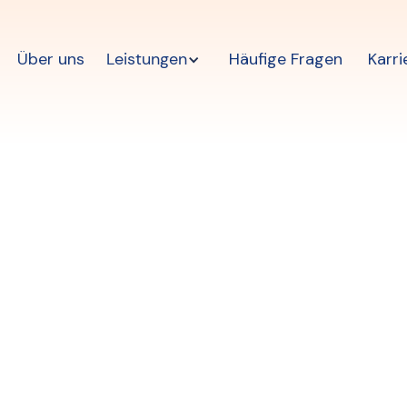
Über uns
Leistungen
Häufige Fragen
Karri
nlose Haushalt
Schwangerschaf
ch der Entbind
Kostenlos und unkompliziert Beratung erhalten.
Wir helfen mit der Beantragung.