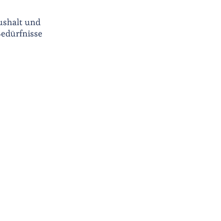
ushalt und
Bedürfnisse
n
von behinderten