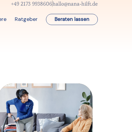
+49 2173 9938606
hallo@nana-hilft.de
ere
Ratgeber
Beraten lassen