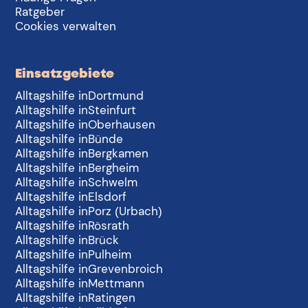
Ratgeber
Cookies verwalten
Einsatzgebiete
Alltagshilfe in
Dortmund
Alltagshilfe in
Steinfurt
Alltagshilfe in
Oberhausen
Alltagshilfe in
Bünde
Alltagshilfe in
Bergkamen
Alltagshilfe in
Bergheim
Alltagshilfe in
Schwelm
Alltagshilfe in
Elsdorf
Alltagshilfe in
Porz (Urbach)
Alltagshilfe in
Rösrath
Alltagshilfe in
Brück
Alltagshilfe in
Pulheim
Alltagshilfe in
Grevenbroich
Alltagshilfe in
Mettmann
Alltagshilfe in
Ratingen