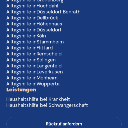
Alltagshilfe in
Hochdahl
Alltagshilfe in
Düsseldorf Benrath
Alltagshilfe in
Dellbrück
Alltagshilfe in
Höhenhaus
Alltagshilfe in
Düsseldorf
Alltagshilfe in
Köln
Alltagshilfe in
Stammheim
Alltagshilfe in
Flittard
Alltagshilfe in
Remscheid
Alltagshilfe in
Solingen
Alltagshilfe in
Langenfeld
Alltagshilfe in
Leverkusen
Alltagshilfe in
Monheim
Alltagshilfe in
Wuppertal
Leistungen
Haushaltshilfe bei Krankheit
Haushaltshilfe bei Schwangerschaft
Rückruf anfordern