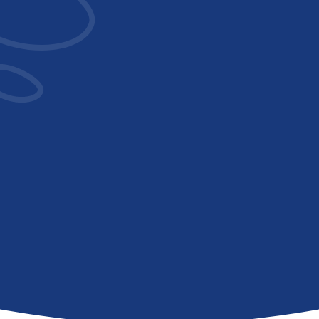
Operation oder Unfall
Sollten Sie nach einer Operation oder
einem Unfall im Alltag eingeschränkt
sein, steht Ihnen ebenfalls Hilfe zu.