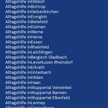
Alltagshilfe in
Dilldorf
Alltagshilfe in
Bottrop
Alltagshilfe in
Gelsenkirchen
Alltagshilfe in
Ennigloh
Alltagshilfe in
Bielefeld
Alltagshilfe in
Dülmen
Alltagshilfe in
Werne
Alltagshilfe in
Herne
Alltagshilfe in
Essen
Alltagshilfe in
Rheinfeld
Alltagshilfe in
Leichlingen
Alltagshilfe in
Bergisch Gladbach
Alltagshilfe in
Leverkusen Rheindorf
Alltagshilfe in
Erkrath
Alltagshilfe in
Unterbach
Alltagshilfe in
Hilden
Alltagshilfe in
Haan
Alltagshilfe in
Wuppertal Vohwinkel
Alltagshilfe in
Wuppertal Barmen
Alltagshilfe in
Wuppertal Elberfeld
Alltagshilfe in
Lennep
Alltagshilfe in
Cronenberg