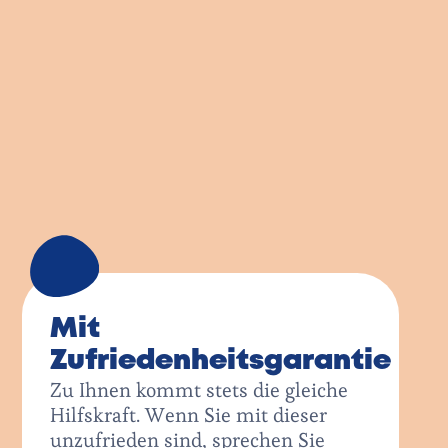
Unsere Mitarbeitenden sind
bestens geschult und übertreffen
die gesetzlichen
Qualifikationsvorraussetzungen.
Erst nachdem unsere Teamleitung
Ihre persönlichen Anforderungen
aufgenommen hat, teilen wir Ihnen
eine passende Hilfskraft aus
unserem Mitarbeiterkreis zu.
2
Mit
Zufriedenheitsgarantie
Zu Ihnen kommt stets die gleiche
Hilfskraft. Wenn Sie mit dieser
unzufrieden sind, sprechen Sie