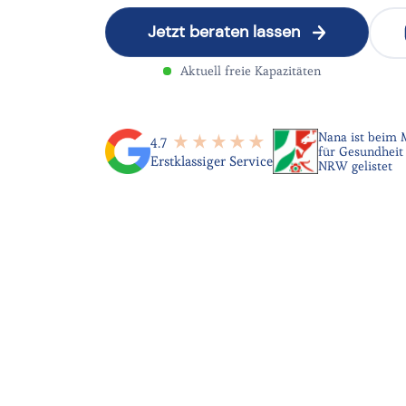
Jetzt beraten lassen
Aktuell freie Kapazitäten
Nana ist beim 
4.7
für Gesundheit 
Erstklassiger Service
NRW gelistet