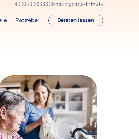
+49 2173 9938606
hallo@nana-hilft.de
ere
Ratgeber
Beraten lassen