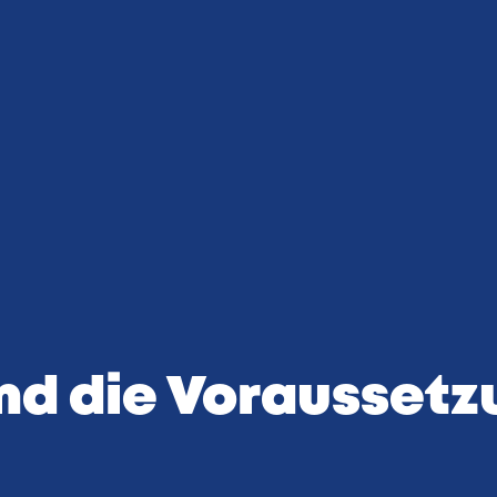
oder einer Dialyse zu
Nach Unfällen oder sch
Krankheiten.
nd die Vorausset