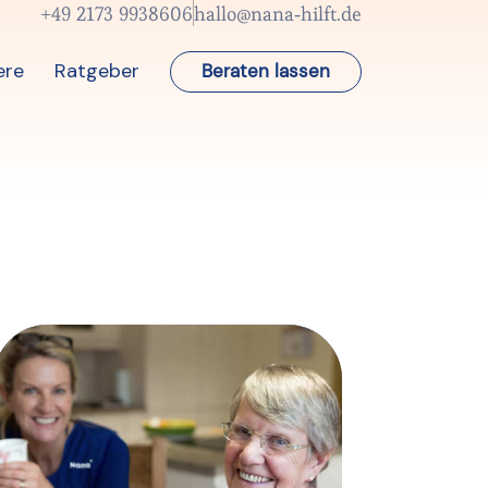
+49 2173 9938606
hallo@nana-hilft.de
ere
Ratgeber
Beraten lassen