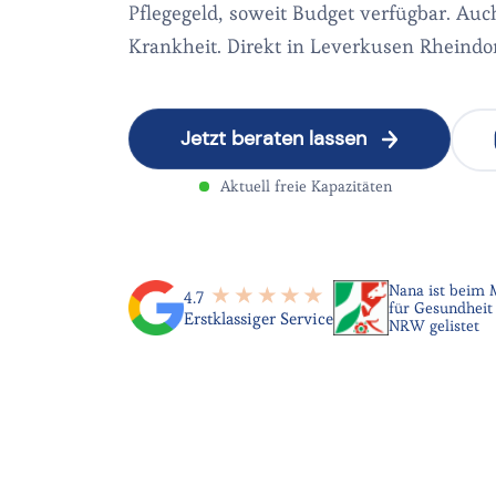
Pflegegeld, soweit Budget verfügbar. Au
Krankheit. Direkt in Leverkusen Rheindor
Jetzt beraten lassen
Aktuell freie Kapazitäten
Nana ist beim 
4.7
für Gesundheit 
Erstklassiger Service
NRW gelistet